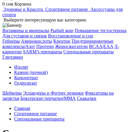
0 сом
Корзина
Здоровье и Красота
Спортивное питание
Аксессуары для
спорта
Выберите интересующую вас категорию
Витамины и минералы
Рыбий жир
Повышение тестостерона
Для суставов и связок
Восстановление и сон
Гейнеры
Аминокислоты
Креатин
Предтренировочные
комплексы|Азот
Протеин
Жиросжигатели
BCAA|EAA
Л-
карнитин
SARM’s препараты
Специальные препараты
Глютамин
Изолят
Казеин (ночной)
Концентрат
Гидролизат
Шейкеры
Эспандеры и Фитнес резинки
Фиксаторы на
запястья
Боксерские перчатки|MMА
Скакалки
Главная
Спортивное питание
Специальные препараты