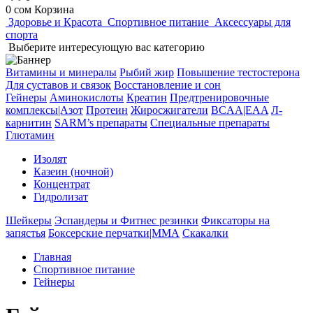
0 сом
Корзина
Здоровье и Красота
Спортивное питание
Аксессуары для
спорта
Выберите интересующую вас категорию
Витамины и минералы
Рыбий жир
Повышение тестостерона
Для суставов и связок
Восстановление и сон
Гейнеры
Аминокислоты
Креатин
Предтренировочные
комплексы|Азот
Протеин
Жиросжигатели
BCAA|EAA
Л-
карнитин
SARM’s препараты
Специальные препараты
Глютамин
Изолят
Казеин (ночной)
Концентрат
Гидролизат
Шейкеры
Эспандеры и Фитнес резинки
Фиксаторы на
запястья
Боксерские перчатки|MMА
Скакалки
Главная
Спортивное питание
Гейнеры