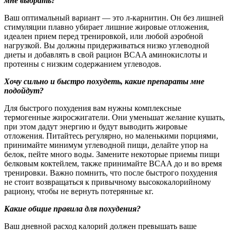
мне выбрать?
Ваш оптимальный вариант — это л-карнитин. Он без лишней
стимуляции плавно убирает лишние жировые отложения,
идеален прием перед тренировкой, или любой аэробной
нагрузкой. Вы должны придерживаться низко углеводной
диеты и добавлять в свой рацион BCAA аминокислоты и
протеины с низким содержанием углеводов.
Хочу сильно и быстро похудеть, какие препараты мне
подойдут?
Для быстрого похудения вам нужны комплексные
термогенные жиросжигатели. Они уменьшат желание кушать,
при этом дадут энергию и будут выводить жировые
отложения. Питайтесь регулярно, но маленькими порциями,
принимайте минимум углеводной пищи, делайте упор на
белок, пейте много воды. Замените некоторые приемы пищи
белковым коктейлем, также принимайте BCAA до и во время
тренировки. Важно помнить, что после быстрого похудения
не стоит возвращаться к привычному высококалорийному
рациону, чтобы не вернуть потерянные кг.
Какие общие правила для похудения?
Ваш дневной расход калорий должен превышать ваше