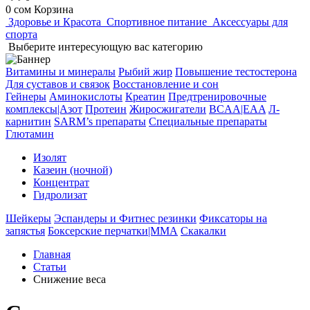
0 сом
Корзина
Здоровье и Красота
Спортивное питание
Аксессуары для
спорта
Выберите интересующую вас категорию
Витамины и минералы
Рыбий жир
Повышение тестостерона
Для суставов и связок
Восстановление и сон
Гейнеры
Аминокислоты
Креатин
Предтренировочные
комплексы|Азот
Протеин
Жиросжигатели
BCAA|EAA
Л-
карнитин
SARM’s препараты
Специальные препараты
Глютамин
Изолят
Казеин (ночной)
Концентрат
Гидролизат
Шейкеры
Эспандеры и Фитнес резинки
Фиксаторы на
запястья
Боксерские перчатки|MMА
Скакалки
Главная
Статьи
Снижение веса